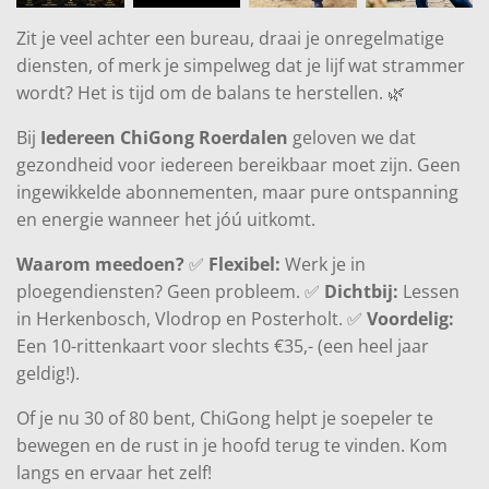
r
f
Zit je veel achter een bureau, draai je onregelmatige
u
diensten, of merk je simpelweg dat je lijf wat strammer
l
wordt? Het is tijd om de balans te herstellen. 🌿
l
Bij
Iedereen ChiGong Roerdalen
geloven we dat
s
gezondheid voor iedereen bereikbaar moet zijn. Geen
c
ingewikkelde abonnementen, maar pure ontspanning
r
en energie wanneer het jóú uitkomt.
e
Waarom meedoen?
✅
Flexibel:
Werk je in
e
ploegendiensten? Geen probleem. ✅
Dichtbij:
Lessen
n
in Herkenbosch, Vlodrop en Posterholt. ✅
Voordelig:
Een 10-rittenkaart voor slechts €35,- (een heel jaar
geldig!).
Of je nu 30 of 80 bent, ChiGong helpt je soepeler te
bewegen en de rust in je hoofd terug te vinden. Kom
langs en ervaar het zelf!