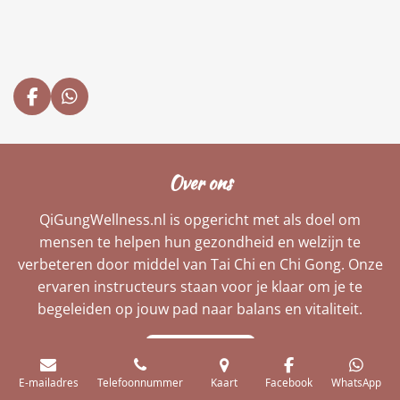
F
W
a
h
c
a
e
t
b
s
Over ons
o
A
o
p
QiGungWellness.nl is opgericht met als doel om
k
p
mensen te helpen hun gezondheid en welzijn te
verbeteren door middel van Tai Chi en Chi Gong. Onze
ervaren instructeurs staan voor je klaar om je te
begeleiden op jouw pad naar balans en vitaliteit.
Ontdek meer
E-mailadres
Telefoonnummer
Kaart
Facebook
WhatsApp