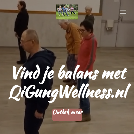
Ga
direct
naar
de
hoofdinhoud
Vind je balans met
QiGungWellness.nl
Ontdek meer